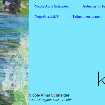
Nicole Anna Schneider
Aktuelles & T
NeuroGraphik®
Teilnehmerstimmen
N
icole
A
nna
Sch
neider
Kreative vegane Kunst-Vielfalt