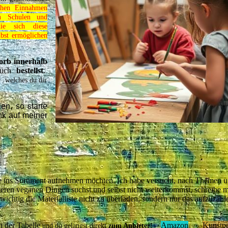
ichen Einnahmen
in Schulen und
die sich diese
lbst ermöglichen
rb innerhalb
auch
bestellst
.
, welches du dir
en, so starte
nk auf meiner
e ins Sortiment aufnehmen möchten. Ich habe versucht, nach Themen 
eren veganen Dingen suchst und selbst nicht weiterkommst, schreibe 
wichtig die Materialliste nicht zu überladen, sondern nur das aufzuzähl
in der Tabelle
Amazon
Kunstp
und du gelangst direkt
zum Anbieter!