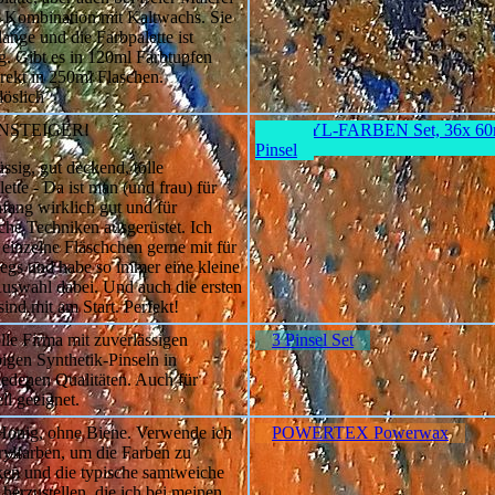
n Kombination mit Kaltwachs. Sie
lange und die Farbpalette ist
g. Gibt es in 120ml Farbtupfen
irekt in 250ml Flaschen.
löslich
INSTEIGER!
ACRYL-FARBEN Set, 36x 60
Pinsel
ssig, gut deckend, tolle
ette - Da ist man (und frau) für
fang wirklich gut und für
iche Techniken ausgerüstet. Ich
einzelne Fläschchen gerne mit für
egs und habe so immer eine kleine
Auswahl dabei. Und auch die ersten
sind mit am Start. Perfekt!
olle Firma mit zuverlässigen
3 Pinsel Set
bigen Synthetik-Pinseln in
iedenen Qualitäten. Auch für
ll geeignet.
onig, ohne Biene. Verwende ich
POWERTEX Powerwax
rylfarben, um die Farben zu
ken und die typische samtweiche
herzustellen, die ich bei meinen