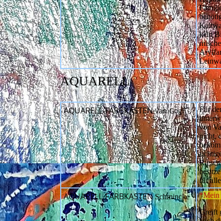
Famili
benöti
Kaltwa
kein B
mische
Arylfa
Leinw
AQUARELL
AQUARELL-FARBKASTEN
Für den
Van Gogh
unterw
von Va
nicht,
bekomm
richti
Riesenk
besitz
für al
AQUARELL-FARBKASTEN
*
Mein 
Schmincke
Greift
auch d