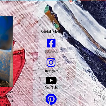
Social Media
Facebook
Instagram
You Tube
 Ei. Dies
h gelobte
ug in der
anzlichen