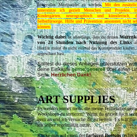
liebevolles Miteinander zu werben.
Mit den zusätzl
unterstütze ich gezielt Menschen und Projekte, 
Kindergärten, neurographisch und künstlerisch, 
Selbstfürsorge, Hilfe und Prävention ansonsten nicht se
können.
Wichtig dabei
Warenko
ist allerdings, dass du deinen
von 24 Stunden nach Nutzung des Links
Hierfür musst du nicht einmal das Kunstprodukt kaufen
angeschaut hast.
Solltest du dieses Anliegen unterstützen woll
deine Einkäufe
gerne generell
über einen Li
Seite.
Herzlichen Dank!
ART SUPPLIES
Es werden immer mehr, die meine Teilnehmer gern
Workshops zu sortieren. Wenn du gezielt nach weit
gern an und ich versuche dir zu helfen. Es war mir 
ich selber regelmäßig nutze.
Klicke nun auf einen der
farbigen Buttons
rechts 