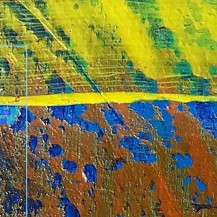
0ml
ml