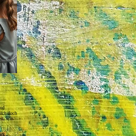
und
mich doch
en, was
ark