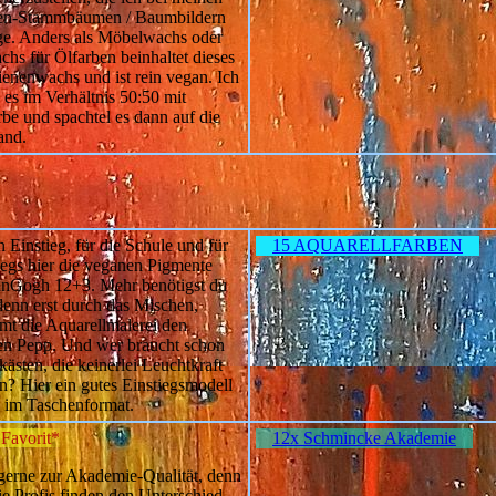
en-Stammbäumen / Baumbildern
ge. Anders als Möbelwachs oder
chs für Ölfarben beinhaltet dieses
ienenwachs und ist rein vegan. Ich
 es im Verhältnis 50:50 mit
rbe und spachtel es dann auf die
and.
 Einstieg, für die Schule und für
15 AQUARELLFARBEN
egs hier die veganen Pigmente
nGogh 12+3. Mehr benötigst du
 denn erst durch das Mischen,
t die Aquarellmalerei den
gen Pepp. Und wer braucht schon
ästen, die keinerlei Leuchtkraft
en? Hier ein gutes Einstiegsmodell
le im Taschenformat.
Favorit
*
12x Schmincke Akademie
 gerne zur Akademie-Qualität, denn
ie Profis finden den Unterschied