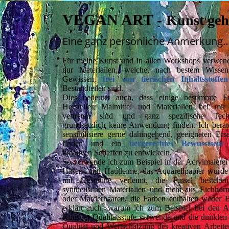
VEGAN ART -
Kunst geht
Eine ganz persönliche Anmerkung
Für meine Kunst und in allen Workshops verwen
nur Materialien, welche, nach bestem Wisse
Gewissen,
frei von tierischen Inhaltsstoffen
Bestandteilen sind.
Dies bedeutet auch, dass einige bestimmte Fa
Hersteller, Malmittel und Materialien bei mir
vertreten sind und ganz spezifische Tech
grundsätzlich keine Anwendung finden.
Ich bera
sensibilisiere gerne
dahingehend, geeigneten Ersa
finden und ein
tiergerechtes Bewusstsein
kreativen Schaffen zu entwickeln.
So verwende ich zum Beispiel in der Acrylmalerei
Hasen- und Hautleime, das Aquarellpapier wurde
mit Gelantine verleimt, die Pinsel bestehe
synthetischen Materialien und nicht aus Eichhör
oder Marderhaaren, die Farben enthalten weder B
erklärt auch, warum ich zum Beispiel bei den Aq
Künstler-Qualitätsstufe verwende und die dunklen 
Qualität und Wertschätzung des kreativen Arbeite