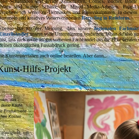
tolle Schablonen und gerade Zeitschriften, Comics, Bücher, Briefe
Prints sind wahre Schätze für Mixed Media-Arbeiten. Papp-U
verarbeite ich weiter zu Tiermasken und Papierskulpturen. In diesem 
Sammeln und kreatives Weiterverarbeiten
Recycling in Reinform
.
Ebenso bin ich der Meinung, dass unsere
regionalen Fachmär
Einzelhändler
unsere volle Unterstützung verdienen. Wenn du also gu
bist, lass dich gerne im gut sortierten Fachhandel um die Ecke berate
deinen ökologischen Fussabdruck gering
.
ne Kunstmaterialien auch online bestellen. Aber dann...
unst-Hilfs-Projekt
 sein, das
f deine Käufe,
die Produktseite
ichen Kosten
 ermöglicht, mit
ein gemeinsames