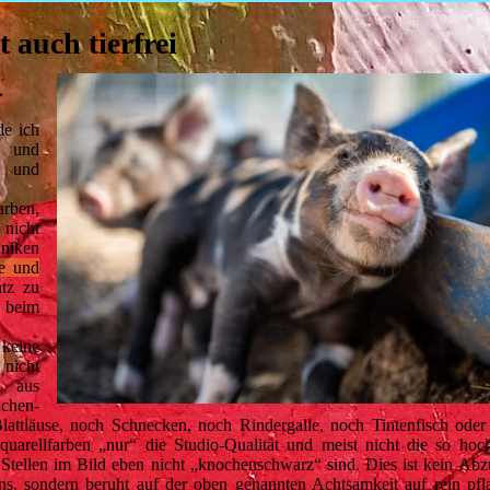
 auch tierfrei
…
de ich
n und
und
rben,
 nicht
niken
te und
tz zu
beim
 keine
 nicht
n aus
nchen-
lattläuse, noch Schnecken, noch Rindergalle, noch Tintenfisch oder
uarellfarben „nur“ die Studio-Qualität und meist nicht die so hoc
Stellen im Bild eben nicht „knochenschwarz“ sind. Dies ist kein Abz
ns, sondern beruht auf der oben genannten Achtsamkeit auf rein pfl