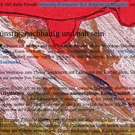
ch viel mehr Freude
V
ielseitig
E
ntspannt
G
ut
A
rtgerecht
N
atürlich
er
günstig, nachhaltig und nah sein
aterialien ich benutze und woh ich diese beziehe. Meine Workshop-Teilneh
leicht verfüg
e, teure Kunst-Werkstoffe aus dem Fachhandel durch
Einen Großteil meiner eigenen Werkstoffe und Werkzeuge finde ich in der
Baumarkt.
Strukturen auf Leinwand mit Kaffee, Reis, S
renden Workshop zum Thema:
ien auf meinem You-Tube-Kanal.)
Generell rufe ich zu einem achtsamen und sparsamen Gebrauch aller Materi
Acrylfarbe
n
umweltgiftige Lösungsmittel
zum Beispiel, enthalten
u
daher nicht über das Leitungswasser entsorgt werden. Ich putze Pinsel an e
Sch
Lappen sauber und lasse Farbreste an der Luft trocken. So kann ich die
später von der Palette abziehen und gesondert entsorgen.
In meinem Zuhause türmen sich Kartons mit allen möglichen Papier-, S
Materialresten. Plastik-Einlagen aus Pralinenschachteln lassen sich sp
prima als Palette verwenden. Umverpackungen aus Kinderspielen si