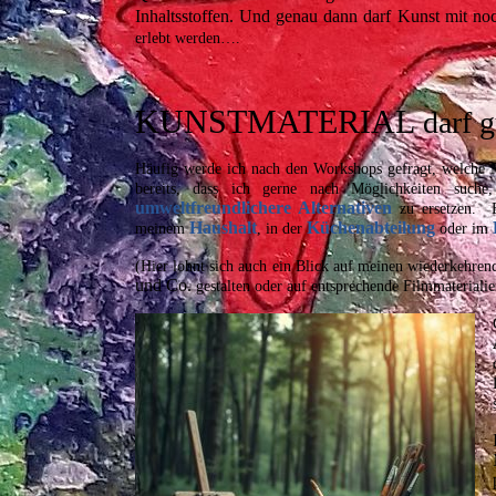
Inhaltsstoffen. Und genau dann darf Kunst mit no
erlebt werden….
KUNSTMATERIAL
darf 
Häufig werde ich nach den Workshops gefragt, welche M
bereits, dass ich gerne nach Möglichkeiten such
umweltfreundlichere Alternativen
zu ersetzen. 
Haushalt
Küchenabteilung
meinem
, in der
oder im
(Hier lohnt sich auch ein Blick auf meinen wiederkeh
und Co.
gestalten oder auf entsprechende Filmmaterial