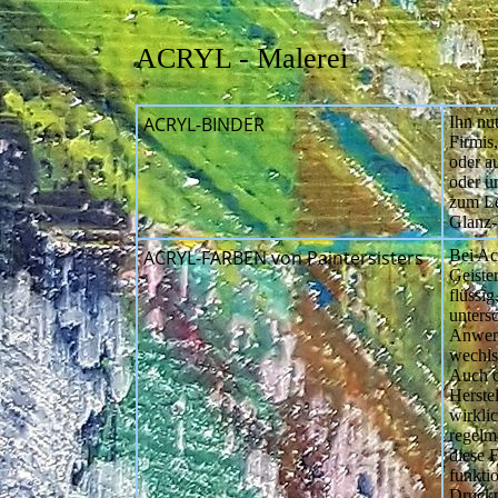
ACRYL - Malerei
ACRYL-BINDER
Ihn nu
Firmis
oder a
oder u
zum Le
Glanz-
ACRYL-FARBEN
von Paintersisters
Bei Ac
Geiste
flüssig
untersc
Anwen
wechls
Auch d
Herstel
wirklic
regelm
diese 
funktio
Druckpl