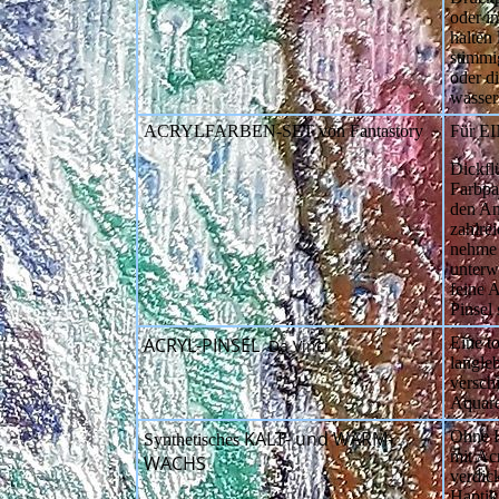
oder i
halten 
stimmi
oder d
wasser
ACRYLFARBEN-SET von Fantastory
Für E
Dickflü
Farbpal
den An
zahlre
nehme 
unterw
feine 
Pinsel 
ACRYL-PINSEL
Eine t
Da Vinci
langle
versch
Aquare
KALT- und WARM-
Ohne H
Synthetisches
mit Ac
WACHS
verdic
Haptik 