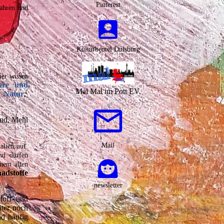
Pinterest
fahren und
Kulturbeutel Duisburg
mer wissen
bare und
Mal Mal im Pott EV.
Natur
,
and, Mehl
Mail
alien auf.
nd dürfen
inem alten
adstoffe
newsletter
toff- und
äter noch
nd häufig