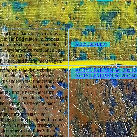
tze ich als glänzende Abschluss-
, um ein Bild mitten im Prozess
uch zum Schluss zu versiegeln
ACRYLBINDER
m Acrylfarben zu verdünnen und
uchten zu bringen, denn spezielle
Firnisse sind häufig nicht vegan.
rylfarben scheiden sich die
ACRYL-FARBEN Set, 20x 12
r. Die einen mögen sie extra
ACRYL-FARBEN Set 20x250
, die anderen fest und cremig. Sie
heiden sich deutlich in der
dung und je nach Gebrauch
e ich zwischen einzelnen Marken.
ie Farbtöne variieren je nach
ler. Dennoch ist dieses Set
h gut für Einsteiger und
äßige Arbeiten geeignet. Ich nutze
Farben in meinen Workshops. Sie
nieren perfekt auf der Silikon
atte, aber auch bei freier Malerei