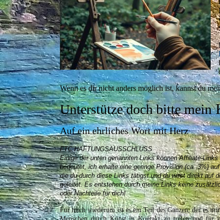
Wenn es dir nicht anders möglich ist, kannst du mei
K
Unterstütze doch bitte
mein
Auf ein ehrliches Wort mit Herz
FTC HAFTUNGSAUSSCHLUSS
Einige der unten genannten Links können Affiliate-Links
bedeutet, ich erhalte eine geringe Provision (ca. 3%) au
die du durch diese Links tätigst und du wirst direkt auf 
geleitet. Es entstehen durch meine Links keine zusätzl
oder Nachteile für dich!
Für mich wiederum ist es ein Teil des Ganzen, der es mir
Menschen durch Kunst in Kontakt zu treten und für 