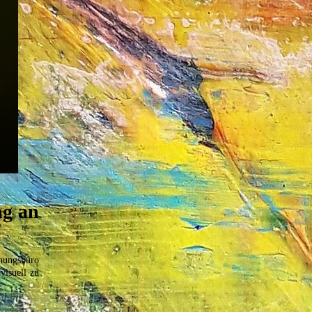
ng an
anungsbüro
visuell zu