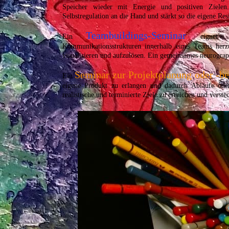
Speicher wieder mit Energie und positiven Ziele
Selbstregulation an die Hand und stärkt so die eigene Resi
Teambuildings-Seminar
Ein
eignet
Kommunikationsstrukturen innerhalb eines Teams herzu
visualisieren und aufzulösen. Ein gemeinsames neurograp
Seminar zur Projektplanung oder -be
Ein
eigene Produkt zu erlangen und dadurch Abläufe oder 
realistische und terminierte Ziele zu erreichen und verst