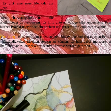
n. Es gibt eine neue Methode zur
lienz.
 sich hervorragend um die
stellen oder zu verbessern. Es hilft unterschwellige oder unbewusste Kon
hisches Projekt überwindet Hierarchien und fördert das Gemeinschaftsgefühl.
gleitung
ist sinnvoll um einen anderen Blickwinkel auf den eigenen Betrie
Zuständigkeiten Effekten steuern zu können. Es hilft dabei messbare, att
eckte Potentiale zu entdecken. Kreative Prozesse werden gefördert.