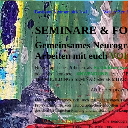
Basiskurs Neurographik® #1
Weitere Zerti
SEMINARE & F
Gemeinsames Neurogr
Arbeiten mit euch
VO
Fortbildungs
Neurographisches Arbeiten als
ANWENDUNG
oder als konkrete
zur
G
TEAMBUILDINGS
-
SEMINAR
oder als
MITAR
- Akut oder präven
Die Seminare eignen sich auch zur langfristigen Beg
Projekte mithilfe von neurographischen Modellen aus 
gezielten terminierten Planung und Umsetzung von kompl
Gesundheitsfürsorge
Zur
kann eine neuropgra
Stress und Burn-Out schützen. Es wirkt entschleunige