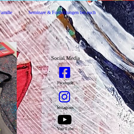
Familie
Seminare & Fortbildungen bei euch
Social Media
Facebook
Instagram
You Tube