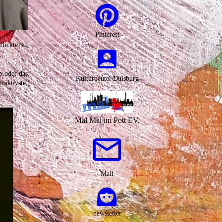
Pinterest
flickte zu
b oder das
Kulturbeutel Duisburg
raktivste,
Mal Mal im Pott EV.
Mail
newsletter