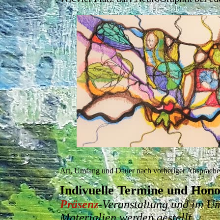
Art, Umfang und Dauer nach vorheriger Absprach
Indivuelle Termine und Hono
Präsenz
-Veranstaltung und im Um
Materialien werden gestellt.