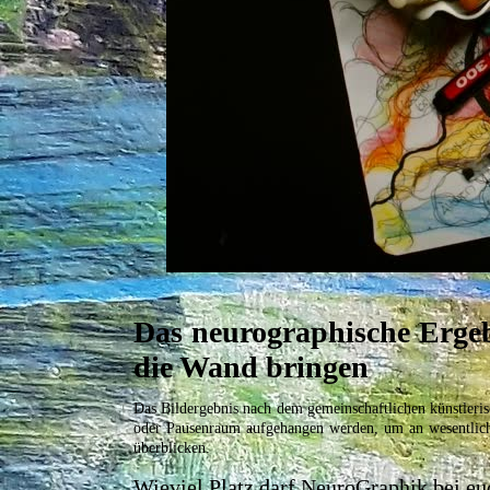
Das neurographische Ergeb
die Wand bringen
Das Bildergebnis nach dem gemeinschaftlichen künstleris
oder Pausenraum aufgehangen werden, um an wesentliche
überblicken.
Wieviel Platz darf NeuroGraphik bei e