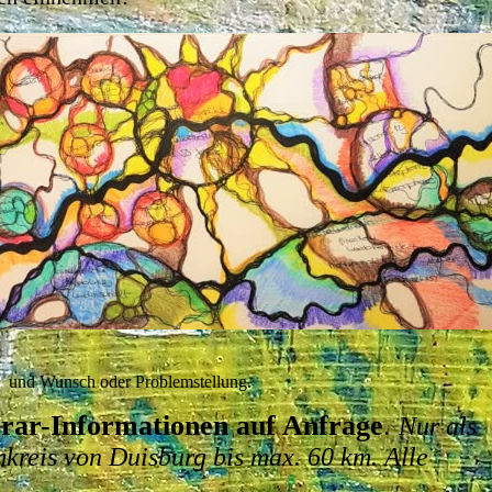
e und Wunsch oder Problemstellung.
rar-Informationen auf Anfrage
.
Nur als
kreis von Duisburg bis max. 60 km. Alle