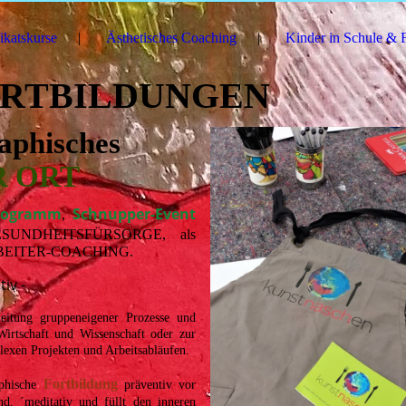
fikatskurse
Ästhetisches Coaching
Kinder in Schule & 
ORTBILDUNGEN
aphisches
R ORT
programm
Schnupper-Event
,
ESUNDHEITSFÜRSORGE
, als
BEITER-COACHING.
tiv -
leitung gruppeneigener Prozesse und
Wirtschaft und Wissenschaft oder zur
exen Projekten und Arbeitsabläufen.
Fortbildung
phische
präventiv vor
nd, ´meditativ und füllt den inneren