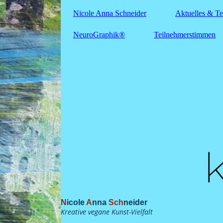
Nicole Anna Schneider
Aktuelles & T
NeuroGraphik®
Teilnehmerstimmen
N
icole
A
nna
Sch
neider
Kreative vegane Kunst-Vielfalt