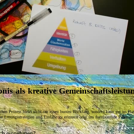
nis als kreative Gemeinschaftsleistu
chen Prozess bietet nicht nur einen bunten Blickfang, sondern kann gut im Pl
 Lösungsstrategien und Einfälle zu erinnern oder um fortdauernde Prozesse 
uch einnehmen?