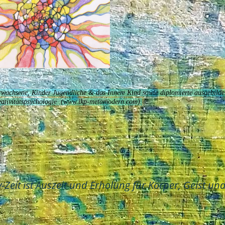
 Erwachsene, Kinder Jugendliche & das Innere Kind sowie diplomierte ausgebilde
Kreativitätspsychologie (www.ikp-metamodern.com).
v-Zeit ist Auszeit und Erholung für Körper, Geist und