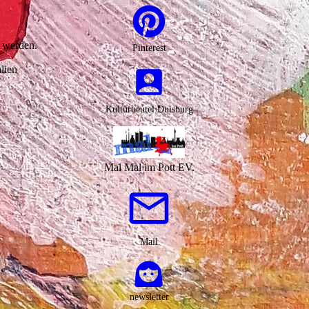
 werden.
Pinterest
lien
Kulturbeutel Duisburg
Mal Mal im Pott EV.
Mail
newsletter