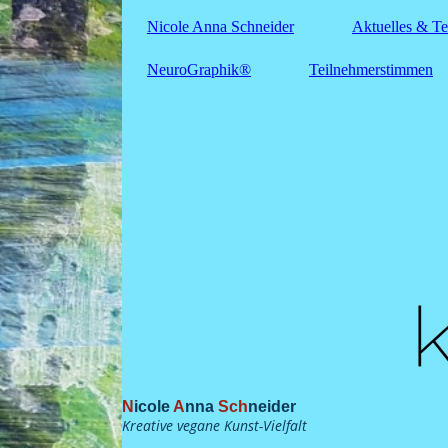
Nicole Anna Schneider
Aktuelles & T
NeuroGraphik®
Teilnehmerstimmen
N
icole
A
nna
Sch
neider
Kreative vegane Kunst-Vielfalt