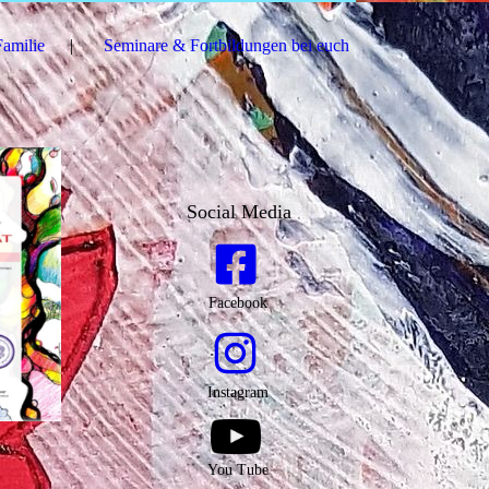
Familie
Seminare & Fortbildungen bei euch
Social Media
Facebook
Instagram
You Tube