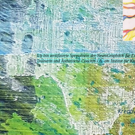
Ich bin zertifizierte Spezialistin der NeuroGraphik® für
Trainerin und Ästhetische Coachin i.A. am Institut für 
Kreati