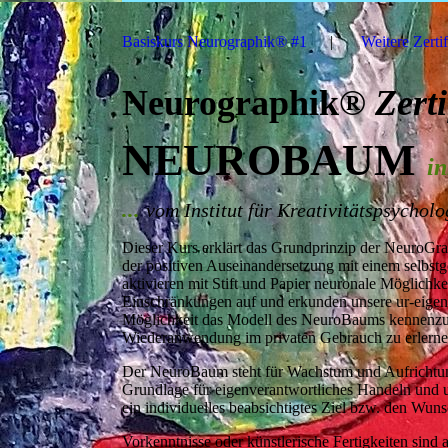
Basiskurs Neurographik® #1
Weitere Zerti
Neurographik®
Zert
NEUROBAUM
in
...
vom Institut für Kreativitätspsychol
Dieser Kurs erklärt das Grundprinzip der NeuroGrap
der positiven Auseinandersetzung mit einem selbs
aktivieren mit Stift und Papier neuronale Möglichke
Einschränkungen auf und erkunden unsere ur-eigen
Möglichkeit das Modell des NeuroBaums kennenzule
Wiederanwendung im privaten Gebrauch zu erlern
Der NeuroBaum steht für Wachstum und Aufrichtung.
Grundlage für eigenverantwortliches Handeln und u
ein individuelles beabsichtigtes Ziel bzw. den Wun
Vorkenntnisse oder künstlerische Fertigkeiten sind a