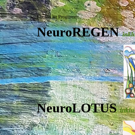
Ebenso im Programm:
NeuroREGEN
inkl
NeuroLOTUS
inklu