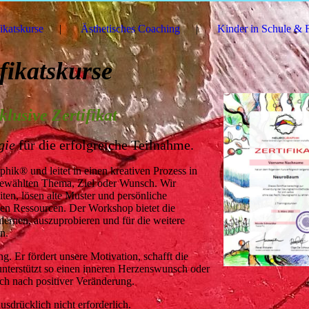
fikatskurse
Ästhetisches Coaching
Kinder in Schule & 
ifikatskurse
klusive Zertifikat
ogie
für die erfolgreiche Teilnahme.
hik® und leitet in einen kreativen Prozess in
tgewählten Thema, Ziel oder Wunsch. Wir
iten, lösen alte Muster und persönliche
en Ressourcen. Der Workshop bietet die
rnen, auszuprobieren und für die weitere
en.
 Er fördert unsere Motivation, schafft die
nterstützt so einen inneren Herzenswunsch oder
sch nach positiver Veränderung.
usdrücklich nicht erforderlich.