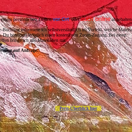
auch online
vor Ort
 einem persönlichen Treffen
oder
abgehalten
e-Buchung informiere ich selbstverständlich im Vorfeld, welche Materia
. Du benötigst lediglich einen kostenlosen Zoom-Zugang. Bei einen
ffen bringe ich alle Materialien mit.
ermine auf Anfrage.
Preis-Überblick hier