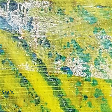
te
 Seele.